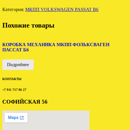
VOLKSWAGEN
PASSAT
Категория:
МКПП VOLKSWAGEN PASSAT B6
B6
2.0
4WD
Похожие товары
KNP
KXU
FUQ
КОРОБКА МЕХАНИКА МКПП ФОЛЬКСВАГЕН
ПАССАТ Б6
Подробнее
КОНТАКТЫ
+7 911 717 86 27
СОФИЙСКАЯ 56