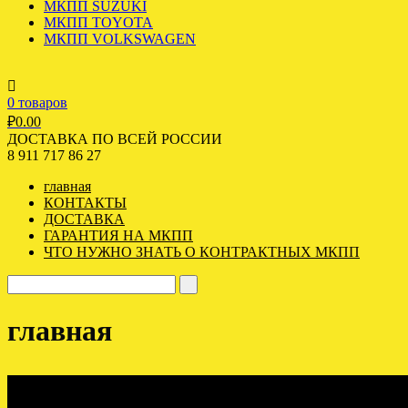
МКПП SUZUKI
МКПП TOYOTA
МКПП VOLKSWAGEN
0 товаров
₽
0.00
ДОСТАВКА ПО ВСЕЙ РОССИИ
8 911 717 86 27
главная
КОНТАКТЫ
ДОСТАВКА
ГАРАНТИЯ НА МКПП
ЧТО НУЖНО ЗНАТЬ О КОНТРАКТНЫХ МКПП
главная
ЕСЛИ ВЫ НЕ НАШЛИ, ЧТО ИСКАЛИ, ВЫ МОЖЕТЕ
ЕСЛИ ВЫ НЕ НАШЛИ, ЧТО ИСКАЛИ, ВЫ МОЖЕТЕ
МАРКА МОДЕЛЬ
ОСТАВИТЬ ЗАЯВКУ И НАШИ МЕНЕДЖЕРЫ
ОСТАВИТЬ ЗАЯВКУ И НАШИ МЕНЕДЖЕРЫ