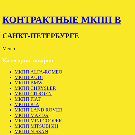
КОНТРАКТНЫЕ МКПП В
САНКТ-ПЕТЕРБУРГЕ
Меню
Категории товаров
МКПП ALFA-ROMEO
МКПП AUDI
МКПП BMW
МКПП CHRYSLER
МКПП CITROEN
МКПП FIAT
МКПП KIA
МКПП LAND ROVER
МКПП MAZDA
МКПП MINI COOPER
МКПП MITSUBISHI
МКПП NISSAN